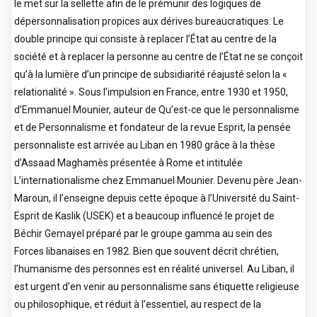
le met sur la sellette afin de le prémunir des logiques de
dépersonnalisation propices aux dérives bureaucratiques. Le
double principe qui consiste à replacer l’État au centre de la
société et à replacer la personne au centre de l’État ne se conçoit
qu’à la lumière d’un principe de subsidiarité réajusté selon la «
relationalité ». Sous l’impulsion en France, entre 1930 et 1950,
d’Emmanuel Mounier, auteur de Qu’est-ce que le personnalisme
et de Personnalisme et fondateur de la revue Esprit, la pensée
personnaliste est arrivée au Liban en 1980 grâce à la thèse
d’Assaad Maghamès présentée à Rome et intitulée
L’internationalisme chez Emmanuel Mounier. Devenu père Jean-
Maroun, il l’enseigne depuis cette époque à l’Université du Saint-
Esprit de Kaslik (USEK) et a beaucoup influencé le projet de
Béchir Gemayel préparé par le groupe gamma au sein des
Forces libanaises en 1982. Bien que souvent décrit chrétien,
l’humanisme des personnes est en réalité universel. Au Liban, il
est urgent d’en venir au personnalisme sans étiquette religieuse
ou philosophique, et réduit à l’essentiel, au respect de la