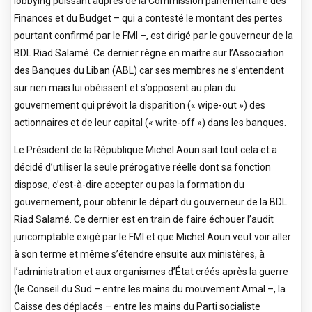
lobbying puissant auprès de la Commission parlementaire des
Finances et du Budget – qui a contesté le montant des pertes
pourtant confirmé par le FMI –, est dirigé par le gouverneur de la
BDL Riad Salamé. Ce dernier règne en maitre sur l’Association
des Banques du Liban (ABL) car ses membres ne s’entendent
sur rien mais lui obéissent et s’opposent au plan du
gouvernement qui prévoit la disparition (« wipe-out ») des
actionnaires et de leur capital (« write-off ») dans les banques.
Le Président de la République Michel Aoun sait tout cela et a
décidé d’utiliser la seule prérogative réelle dont sa fonction
dispose, c’est-à-dire accepter ou pas la formation du
gouvernement, pour obtenir le départ du gouverneur de la BDL
Riad Salamé. Ce dernier est en train de faire échouer l’audit
juricomptable exigé par le FMI et que Michel Aoun veut voir aller
à son terme et même s’étendre ensuite aux ministères, à
l’administration et aux organismes d’État créés après la guerre
(le Conseil du Sud – entre les mains du mouvement Amal –, la
Caisse des déplacés – entre les mains du Parti socialiste