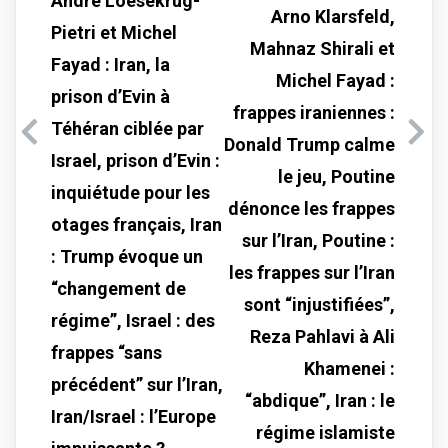
André Loesekrug-
Arno Klarsfeld,
Pietri et Michel
Mahnaz Shirali et
Fayad : Iran, la
Michel Fayad :
prison d’Evin à
frappes iraniennes :
Téhéran ciblée par
Donald Trump calme
Israel, prison d’Evin :
le jeu, Poutine
inquiétude pour les
dénonce les frappes
otages français, Iran
sur l’Iran, Poutine :
: Trump évoque un
les frappes sur l’Iran
“changement de
sont “injustifiées”,
régime”, Israel : des
Reza Pahlavi à Ali
frappes “sans
Khamenei :
précédent” sur l’Iran,
“abdique”, Iran : le
Iran/Israel : l’Europe
régime islamiste