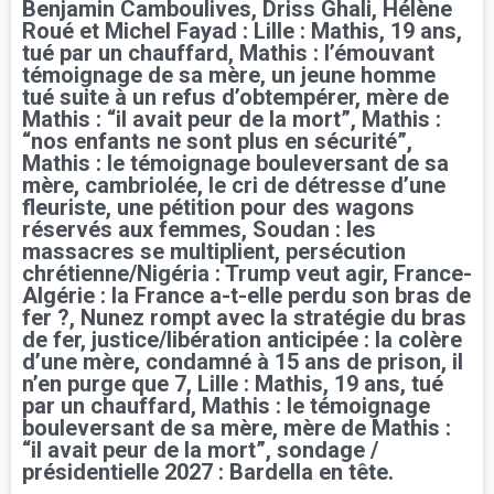
Benjamin Camboulives, Driss Ghali, Hélène
Roué et Michel Fayad : Lille : Mathis, 19 ans,
tué par un chauffard, Mathis : l’émouvant
témoignage de sa mère, un jeune homme
tué suite à un refus d’obtempérer, mère de
Mathis : “il avait peur de la mort”, Mathis :
“nos enfants ne sont plus en sécurité”,
Mathis : le témoignage bouleversant de sa
mère, cambriolée, le cri de détresse d’une
fleuriste, une pétition pour des wagons
réservés aux femmes, Soudan : les
massacres se multiplient, persécution
chrétienne/Nigéria : Trump veut agir, France-
Algérie : la France a-t-elle perdu son bras de
fer ?, Nunez rompt avec la stratégie du bras
de fer, justice/libération anticipée : la colère
d’une mère, condamné à 15 ans de prison, il
n’en purge que 7, Lille : Mathis, 19 ans, tué
par un chauffard, Mathis : le témoignage
bouleversant de sa mère, mère de Mathis :
“il avait peur de la mort”, sondage /
présidentielle 2027 : Bardella en tête.