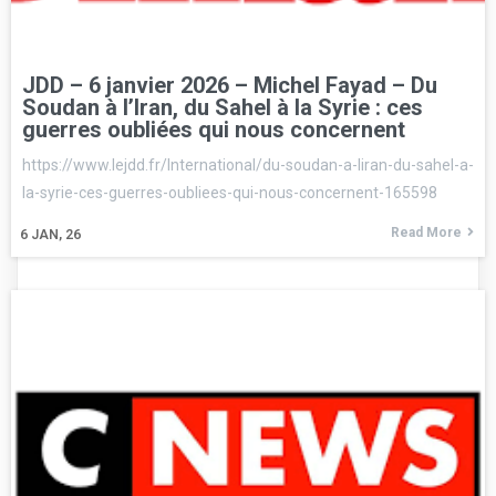
JDD – 6 janvier 2026 – Michel Fayad – Du
Soudan à l’Iran, du Sahel à la Syrie : ces
guerres oubliées qui nous concernent
https://www.lejdd.fr/International/du-soudan-a-liran-du-sahel-a-
la-syrie-ces-guerres-oubliees-qui-nous-concernent-165598
Read More
6
JAN, 26