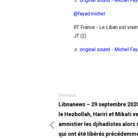
♬ original sound - Michel Fa
@fayad.michel
RT France - Le Liban est vraim
JT (2)
♬ original sound - Michel Fa
Previous
Libnanews – 29 septembre 2020
le Hezbollah, Hariri et Mikati v
amnistier les djihadistes alors
qui ont été libérés précédemm