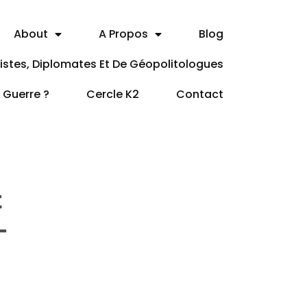
About
A Propos
Blog
itistes, Diplomates Et De Géopolitologues
a Guerre ?
Cercle K2
Contact
t
–