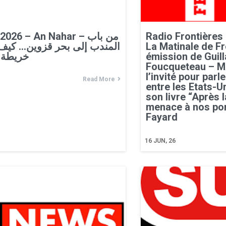
026 – An Nahar – من باب
Radio Frontières 
المندب إلى بحر قزوين… كي
La Matinale de Fr
خريطة 
émission de Guil
Foucqueteau – Mi
l’invité pour parl
Read More
entre les Etats-Un
son livre “Après 
menace à nos por
Fayard
16
JUN, 26