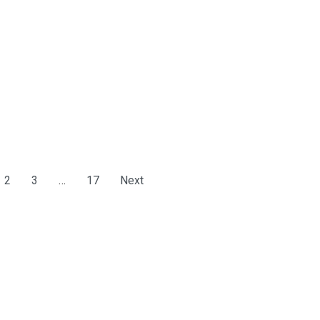
2
3
…
17
Next