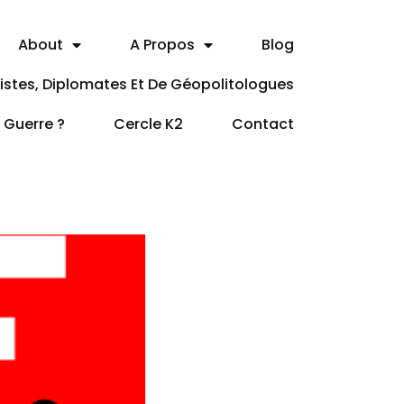
About
A Propos
Blog
itistes, Diplomates Et De Géopolitologues
a Guerre ?
Cercle K2
Contact