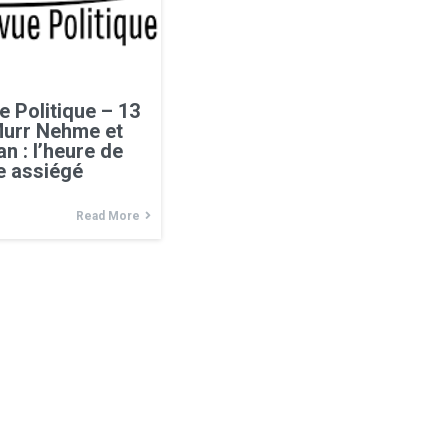
e Politique – 13
 Murr Nehme et
an : l’heure de
e assiégé
Read More