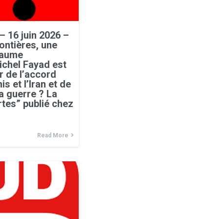
– 16 juin 2026 –
ontières, une
laume
chel Fayad est
er de l’accord
is et l’Iran et de
la guerre ? La
tes” publié chez
Read More