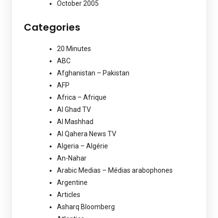
October 2005
Categories
20 Minutes
ABC
Afghanistan – Pakistan
AFP
Africa – Afrique
Al Ghad TV
Al Mashhad
Al Qahera News TV
Algeria – Algérie
An-Nahar
Arabic Medias – Médias arabophones
Argentine
Articles
Asharq Bloomberg