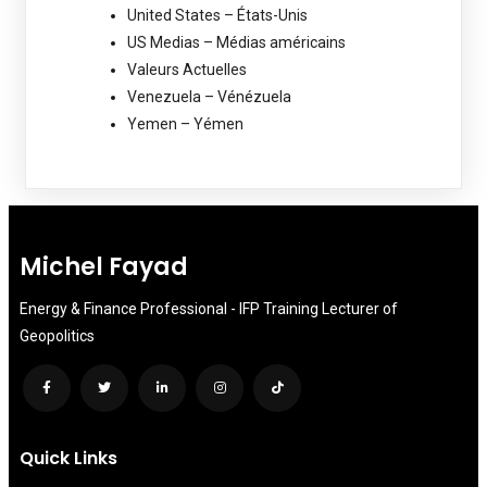
United States – États-Unis
US Medias – Médias américains
Valeurs Actuelles
Venezuela – Vénézuela
Yemen – Yémen
Michel Fayad
Energy & Finance Professional - IFP Training Lecturer of
Geopolitics
Quick Links