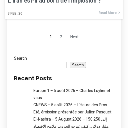
L’Iran est-il au bord de l’implosion ?
Read More
3
FEB, 26
1
2
Next
Search
Search
Recent Posts
Europe 1 – 5 août 2026 – Charles Luylier et
vous
CNEWS – 5 août 2026 – L’Heure des Pros
Eté, émission présentée par Julien Pasquet
El-Nashra – 5 August 2026 – 150 إلى 250
مليار دولار… كيف غيرت الحروب ملامح الاقتصاد