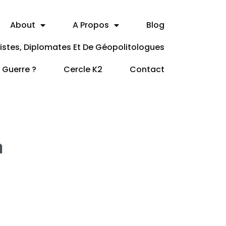
About
A Propos
Blog
itistes, Diplomates Et De Géopolitologues
a Guerre ?
Cercle K2
Contact
n