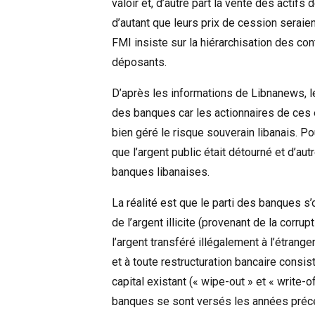
valoir et, d’autre part la vente des actifs
d’autant que leurs prix de cession seraien
FMI insiste sur la hiérarchisation des con
déposants.
D’après les informations de Libnanews, l
des banques car les actionnaires de ces 
bien géré le risque souverain libanais. Pou
que l’argent public était détourné et d’a
banques libanaises.
La réalité est que le parti des banques s’o
de l’argent illicite (provenant de la corr
l’argent transféré illégalement à l’étrang
et à toute restructuration bancaire consis
capital existant (« wipe-out » et « write-o
banques se sont versés les années préc