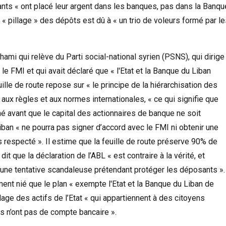
ants « ont placé leur argent dans les banques, pas dans la Banqu
le « pillage » des dépôts est dû à « un trio de voleurs formé par l
ami qui relève du Parti social-national syrien (PSNS), qui dirige
e FMI et qui avait déclaré que « l'Etat et la Banque du Liban
euille de route repose sur « le principe de la hiérarchisation des
ux règles et aux normes internationales, « ce qui signifie que
é avant que le capital des actionnaires de banque ne soit
ban « ne pourra pas signer d’accord avec le FMI ni obtenir une
s respecté ». Il estime que la feuille de route préserve 90% de
 que la déclaration de l’ABL « est contraire à la vérité, et
une tentative scandaleuse prétendant protéger les déposants ».
ent nié que le plan « exempte l'Etat et la Banque du Liban de
llage des actifs de l’Etat « qui appartiennent à des citoyens
s n’ont pas de compte bancaire ».