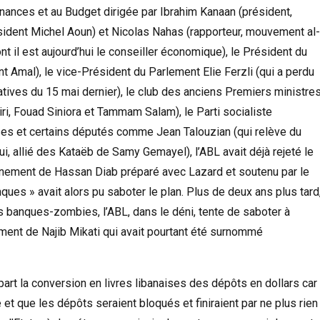
ances et au Budget dirigée par Ibrahim Kanaan (président,
ésident Michel Aoun) et Nicolas Nahas (rapporteur, mouvement al
t il est aujourd’hui le conseiller économique), le Président du
 Amal), le vice-Président du Parlement Elie Ferzli (qui a perdu
tives du 15 mai dernier), le club des anciens Premiers ministre
ri, Fouad Siniora et Tammam Salam), le Parti socialiste
ises et certains députés comme Jean Talouzian (qui relève du
, allié des Kataëb de Samy Gemayel), l’ABL avait déjà rejeté le
nement de Hassan Diab préparé avec Lazard et soutenu par le
ques » avait alors pu saboter le plan. Plus de deux ans plus tard
 banques-zombies, l’ABL, dans le déni, tente de saboter à
ent de Najib Mikati qui avait pourtant été surnommé
part la conversion en livres libanaises des dépôts en dollars car
e et que les dépôts seraient bloqués et finiraient par ne plus rien