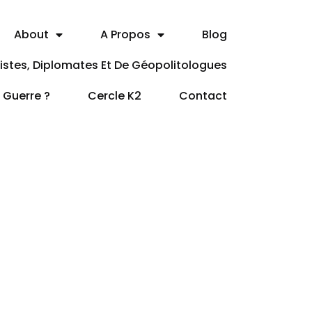
About
A Propos
Blog
itistes, Diplomates Et De Géopolitologues
a Guerre ?
Cercle K2
Contact