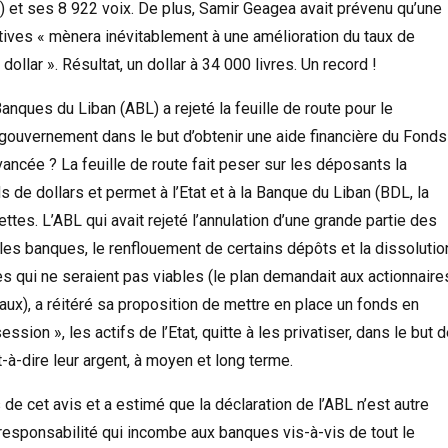
) et ses 8 922 voix. De plus, Samir Geagea avait prévenu qu’une
latives « mènera inévitablement à une amélioration du taux de
dollar ». Résultat, un dollar à 34 000 livres. Un record !
ques du Liban (ABL) a rejeté la feuille de route pour le
gouvernement dans le but d’obtenir une aide financière du Fonds
vancée ? La feuille de route fait peser sur les déposants la
s de dollars et permet à l’Etat et à la Banque du Liban (BDL, la
tes. L’ABL qui avait rejeté l’annulation d’une grande partie des
les banques, le renflouement de certains dépôts et la dissolutio
ues qui ne seraient pas viables (le plan demandait aux actionnaire
ux), a réitéré sa proposition de mettre en place un fonds en
sion », les actifs de l’Etat, quitte à les privatiser, dans le but 
t-à-dire leur argent, à moyen et long terme.
de cet avis et a estimé que la déclaration de l’ABL n’est autre
a responsabilité qui incombe aux banques vis-à-vis de tout le