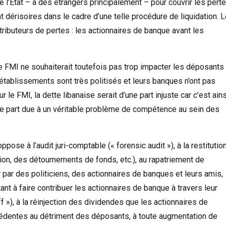
 de l’Etat – à des étrangers principalement – pour couvrir les pert
t dérisoires dans le cadre d’une telle procédure de liquidation. 
tributeurs de pertes : les actionnaires de banque avant les
e FMI ne souhaiterait toutefois pas trop impacter les déposants
établissements sont très politisés et leurs banques n’ont pas
r le FMI, la dette libanaise serait d’une part injuste car c’est ains
utre part due à un véritable problème de compétence au sein des
ppose à l’audit juri-comptable (« forensic audit »), à la restitutio
uption, des détournements de fonds, etc.), au rapatriement de
er par des politiciens, des actionnaires de banques et leurs amis,
tant à faire contribuer les actionnaires de banque à travers leur
ff »), à la réinjection des dividendes que les actionnaires de
édentes au détriment des déposants, à toute augmentation de